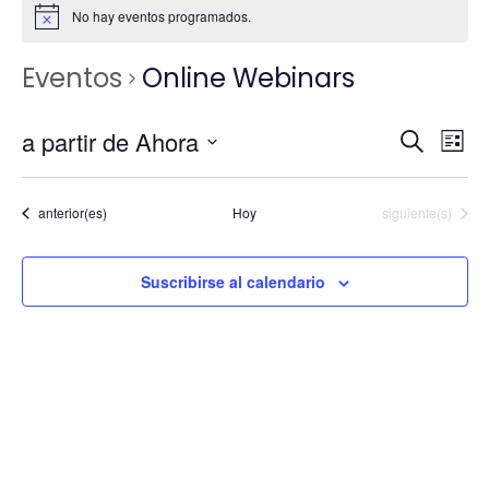
No hay eventos programados.
Eventos
Online Webinars
Nave
a partir de Ahora
N
Buscar
Lista
Seleccionar
fecha.
de
d
Eventos
Eventos
anterior(es)
Hoy
siguiente(s)
vi
búsq
Suscribirse al calendario
d
y
Ev
vista
de